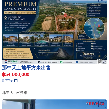
那中天土地平方米出售
฿
54,000,000
0
平米
那中天
,
芭提雅