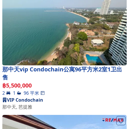
那中天vip Condochain公寓96平方米2室1卫出
售
฿
5,500,000
2
1
96
平米
VIP Condochain
那中天
,
芭提雅