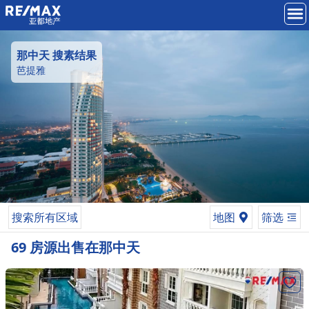
那中天
搜素结果
芭提雅
搜索所有区域
地图
筛选
69
房源
出售
在
那中天