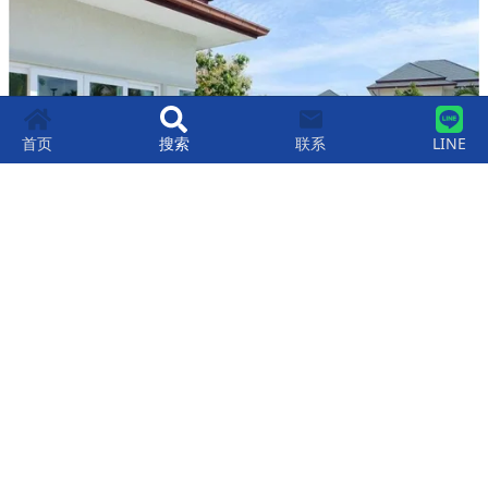
首页
搜索
联系
LINE
那中天别墅615.2平方米3室2卫出售
฿
10,900,000
3
2
615.2
平米
那中天
,
芭提雅